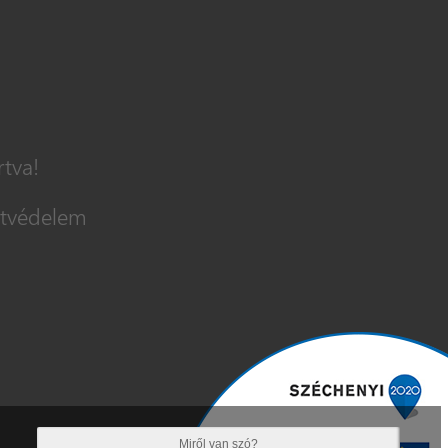
rtva!
tvédelem