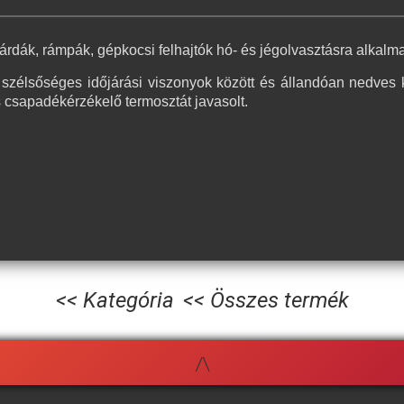
árdák, rámpák, gépkocsi felhajtók hó- és jégolvasztásra alkalm
 szélsőséges időjárási viszonyok között és állandóan nedve
csapadékérzékelő termosztát javasolt.
<< Kategória
<< Összes termék
/\