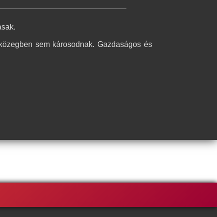
asak.
s közegben sem károsodnak. Gazdaságos és