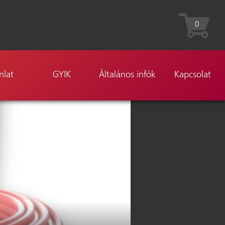
0
nlat
GYIK
Általános infók
Kapcsolat