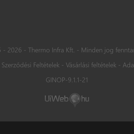
 - 2026 - Thermo Infra Kft. - Minden jog fennta
 Szerződési Feltételek
-
Vásárlási feltételek
-
Ada
GINOP-9.1.1-21