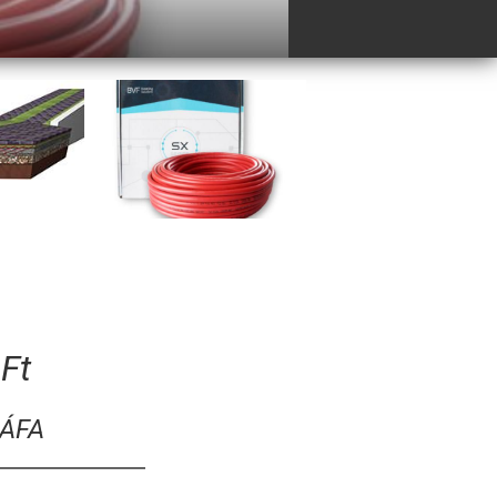
Ft
+ÁFA