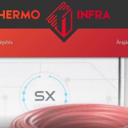
építés
Árajá