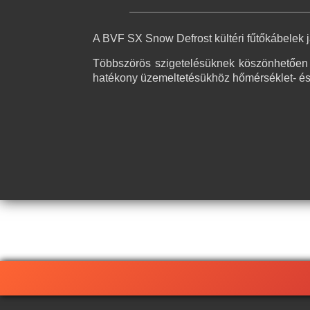
A BVF SX Snow Defrost kültéri fűtőkábelek j
Többszörös szigetelésüknek köszönhetően
hatékony üzemeltetésükhöz hőmérséklet- és 