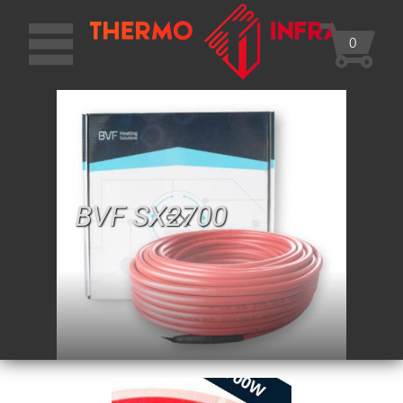
0
BVF SX2700