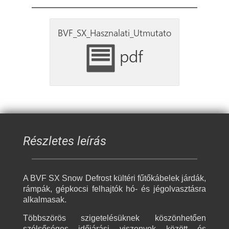
BVF_SX_Hasznalati_Utmutato
pdf
Részletes leírás
A BVF SX Snow Defrost kültéri fűtőkábelek járdák,
rámpák, gépkocsi felhajtók hó- és jégolvasztásra
alkalmasak.
Többszörös szigetelésüknek köszönhetően
szélsőséges időjárási viszonyok között és