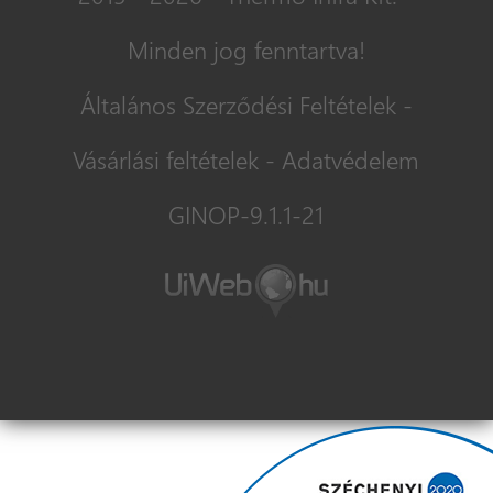
Minden jog fenntartva!
Általános Szerződési Feltételek
-
Vásárlási feltételek
-
Adatvédelem
GINOP-9.1.1-21