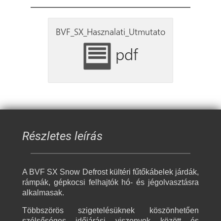
BVF_SX_Hasznalati_Utmutato
pdf
Részletes leírás
A BVF SX Snow Defrost kültéri fűtőkábelek járdák,
rámpák, gépkocsi felhajtók hó- és jégolvasztásra
alkalmasak.
Többszörös szigetelésüknek köszönhetően
szélsőséges időjárási viszonyok között és