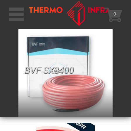
0
BVF SX3400