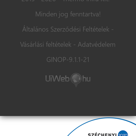
Minden jog fenntartva!
Általános Szerződési Feltételek
-
Vásárlási feltételek
-
Adatvédelem
GINOP-9.1.1-21